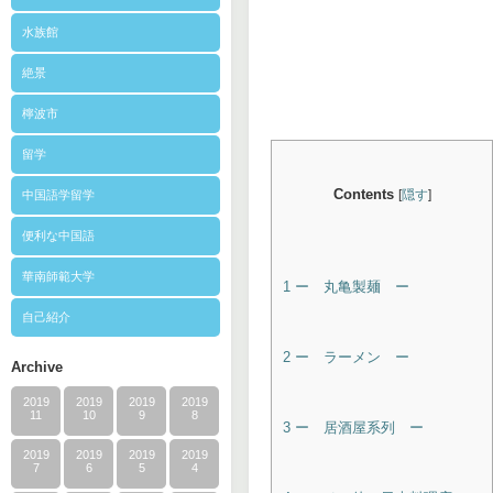
水族館
絶景
檸波市
留学
Contents
[
隠す
]
中国語学留学
便利な中国語
華南師範大学
1
ー 丸亀製麺 ー
自己紹介
2
ー ラーメン ー
Archive
2019
2019
2019
2019
11
10
9
8
3
ー 居酒屋系列 ー
2019
2019
2019
2019
7
6
5
4