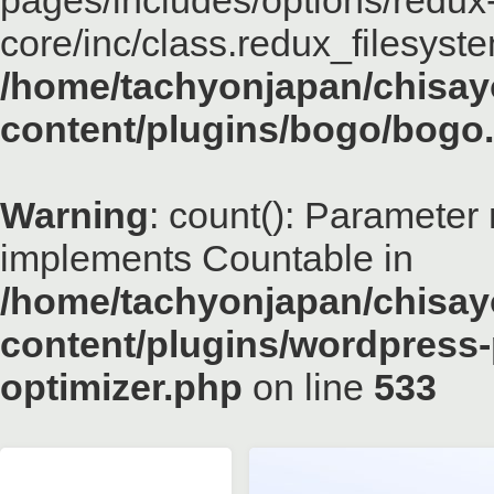
pages/includes/options/redux
core/inc/class.redux_filesyst
/home/tachyonjapan/chisayo
content/plugins/bogo/bogo
Warning
: count(): Parameter 
implements Countable in
/home/tachyonjapan/chisayo
content/plugins/wordpress-
optimizer.php
on line
533