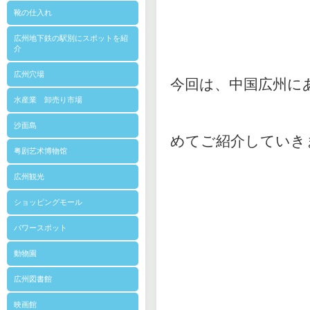
靴の仕入れ
広州地下鉄の駅別にスポットを紹
介
広州穴場
今回は、中国広州に
水産業 卸売り市場
沙面島
めてご紹介していき
粤剧艺术博物馆
広州観光
ショッピングモール
パワースポット
動物園
広州図書館
映画館