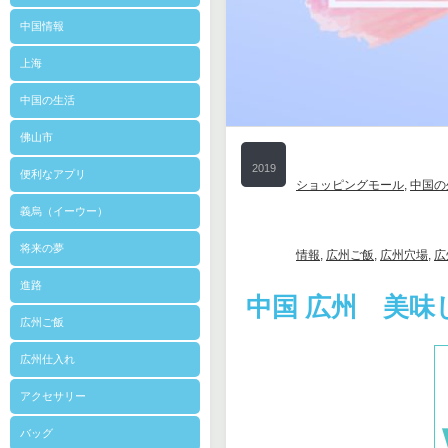
中国情報
上海
中国の生活
佛山市
2019
便利なアプリ
ショッピングモール
,
中国の
7/20
義烏（イーウー）
将来の夢
情報
,
広州ご飯
,
広州穴場
,
広
進路
中国 広州 美味
広州ご飯
広州仕入れ
アクセサリー
バッグ