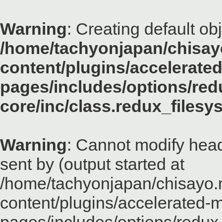
Warning
: Creating default ob
/home/tachyonjapan/chisayo
content/plugins/accelerated
pages/includes/options/red
core/inc/class.redux_files
Warning
: Cannot modify head
sent by (output started at
/home/tachyonjapan/chisayo.n
content/plugins/accelerated-m