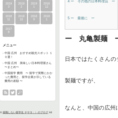
4
ー その他の日本料理店 ー
2019
2019
2019
2018
3
2
1
12
2018
2018
2018
2018
5
ー 最後に ー
11
10
9
1
2017
8
ー 丸亀製麺 
メニュー
中国 広州 おすすめ観光スポット １
０選！
日本ではたくさんの
中国 広州 美味しい日本料理屋さん
〜まとめ〜
中国留学 費用 〜 留学で実際にかか
った費用と、留学企業が示している
製麺ですが、
費用の差額 〜
なんと、中国の広州
©
就職しない留学生 チサヨ：）のブログ
All