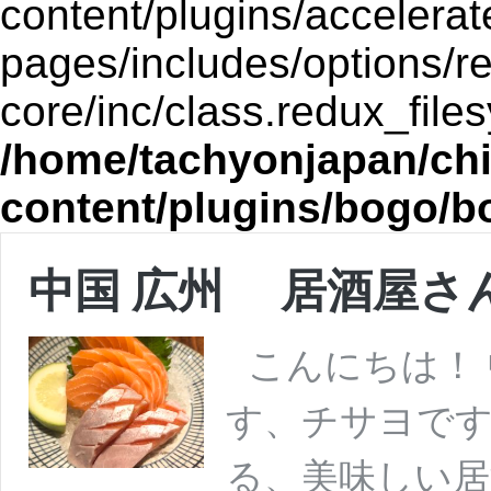
content/plugins/accelerat
pages/includes/options/r
core/inc/class.redux_file
/home/tachyonjapan/chi
content/plugins/bogo/b
中国 広州 居酒屋さ
こんにちは！ 
す、チサヨです
る、美味しい居