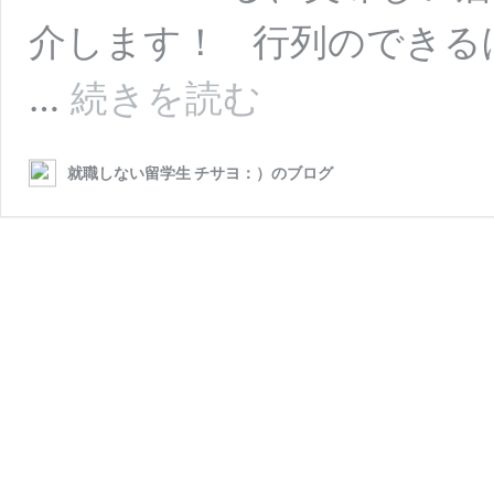
介します！ 行列のできる
中
…
続きを読む
国
広
州
就職しない留学生 チサヨ：）のブログ
居
酒
屋
さ
ん
『井
弘
日
本
料
理』