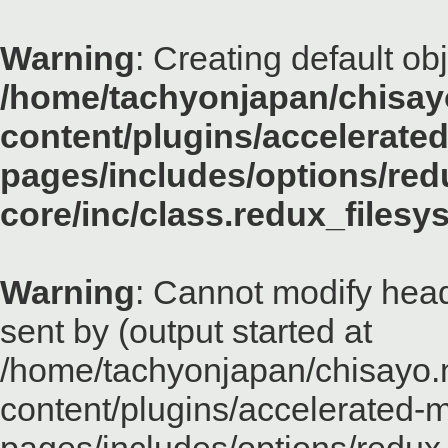
Warning
: Creating default ob
/home/tachyonjapan/chisayo
content/plugins/accelerated
pages/includes/options/red
core/inc/class.redux_files
Warning
: Cannot modify head
sent by (output started at
/home/tachyonjapan/chisayo.n
content/plugins/accelerated-m