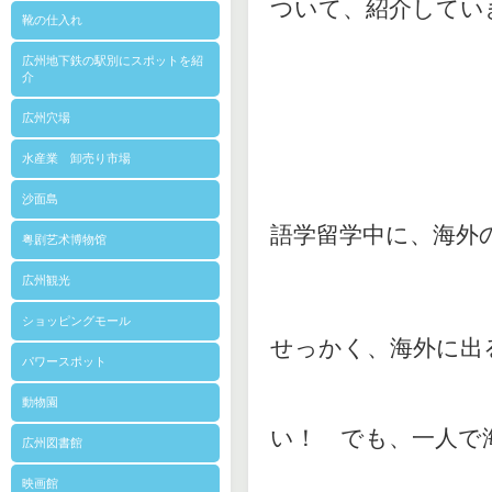
ついて、紹介してい
靴の仕入れ
広州地下鉄の駅別にスポットを紹
介
広州穴場
水産業 卸売り市場
沙面島
語学留学中に、海外
粤剧艺术博物馆
広州観光
ショッピングモール
せっかく、海外に出
パワースポット
動物園
い！ でも、一人で
広州図書館
映画館