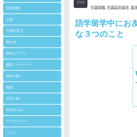
2019
中国情報
,
中国語学留学
,
留
中国情報
8/22
上海
語学留学中にお
中国の生活
な３つのこと
佛山市
便利なアプリ
義烏（イーウー）
将来の夢
進路
広州ご飯
広州仕入れ
アクセサリー
バッグ