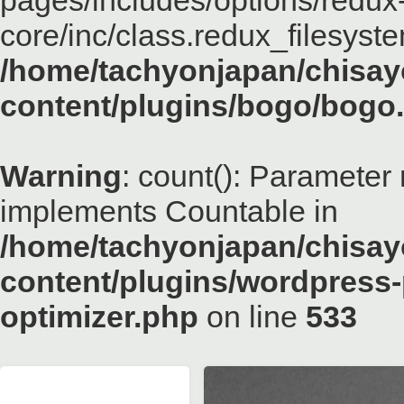
pages/includes/options/redux
core/inc/class.redux_filesyst
/home/tachyonjapan/chisayo
content/plugins/bogo/bogo
Warning
: count(): Parameter 
implements Countable in
/home/tachyonjapan/chisayo
content/plugins/wordpress-
optimizer.php
on line
533