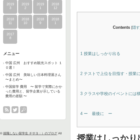
2019
2019
2019
2018
3
2
1
12
2018
2018
2018
2018
11
10
9
1
Contents
[
隠す
2017
8
メニュー
1
授業はしっかり出る
中国 広州 おすすめ観光スポット １
０選！
2
テストで上位を目指す・授業
中国 広州 美味しい日本料理屋さん
〜まとめ〜
中国留学 費用 〜 留学で実際にかか
った費用と、留学企業が示している
3
クラスや学校のイベントには
費用の差額 〜
4
ー 最後に ー
©
就職しない留学生 チサヨ：）のブログ
All
授業はしっかり