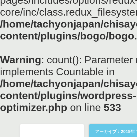
pages/includes/options/redux
core/inc/class.redux_filesyst
/home/tachyonjapan/chisayo
content/plugins/bogo/bogo
Warning
: count(): Parameter 
implements Countable in
/home/tachyonjapan/chisayo
content/plugins/wordpress-
optimizer.php
on line
533
アーカイブ：2019年 