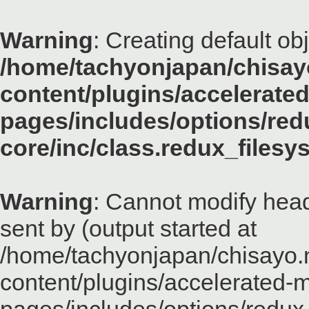
Warning
: Creating default ob
/home/tachyonjapan/chisayo
content/plugins/accelerated
pages/includes/options/red
core/inc/class.redux_files
Warning
: Cannot modify head
sent by (output started at
/home/tachyonjapan/chisayo.n
content/plugins/accelerated-m