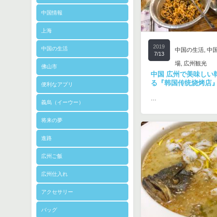
中国情報
上海
2019
中国の生活
中国の生活
,
中
7/13
場
,
広州観光
佛山市
中国 広州で美味しい
る『韩国传统烧烤店
便利なアプリ
…
義烏（イーウー）
将来の夢
進路
広州ご飯
広州仕入れ
アクセサリー
バッグ