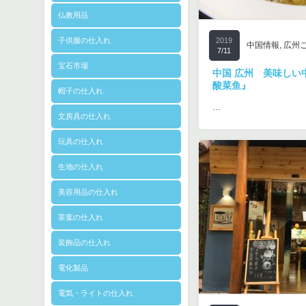
仏教用品
子供服の仕入れ
2019
中国情報
,
広州
7/11
宝石市場
中国 広州 美味しい
酸菜鱼』
帽子の仕入れ
…
文房具の仕入れ
玩具の仕入れ
生地の仕入れ
美容用品の仕入れ
茶葉の仕入れ
装飾品の仕入れ
電化製品
電気・ライトの仕入れ