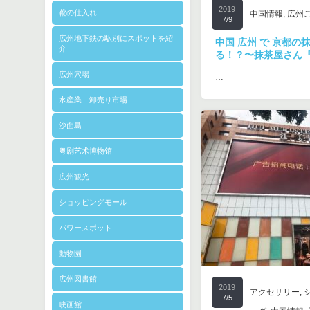
2019
靴の仕入れ
中国情報
,
広州
7/9
広州地下鉄の駅別にスポットを紹
中国 広州 で 京都の
介
る！？〜抹茶屋さん
広州穴場
…
水産業 卸売り市場
沙面島
粤剧艺术博物馆
広州観光
ショッピングモール
パワースポット
動物園
広州図書館
2019
アクセサリー
,
7/5
映画館