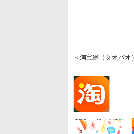
＜淘宝網（タオバオ