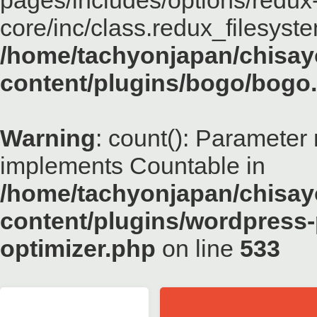
pages/includes/options/redux
core/inc/class.redux_filesyst
/home/tachyonjapan/chisayo
content/plugins/bogo/bogo
Warning
: count(): Parameter 
implements Countable in
/home/tachyonjapan/chisayo
content/plugins/wordpress-
optimizer.php
on line
533