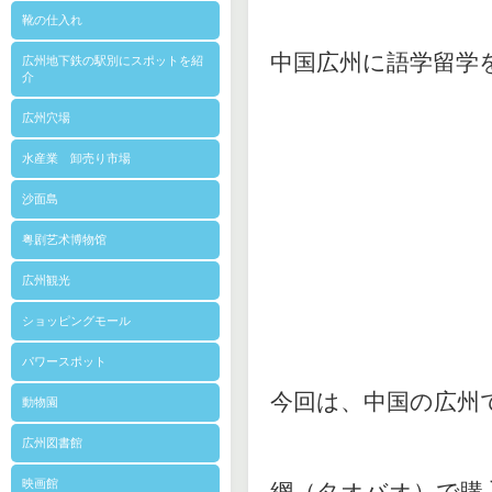
靴の仕入れ
中国広州に語学留学
広州地下鉄の駅別にスポットを紹
介
広州穴場
水産業 卸売り市場
沙面島
粤剧艺术博物馆
広州観光
ショッピングモール
パワースポット
今回は、中国の広州
動物園
広州図書館
映画館