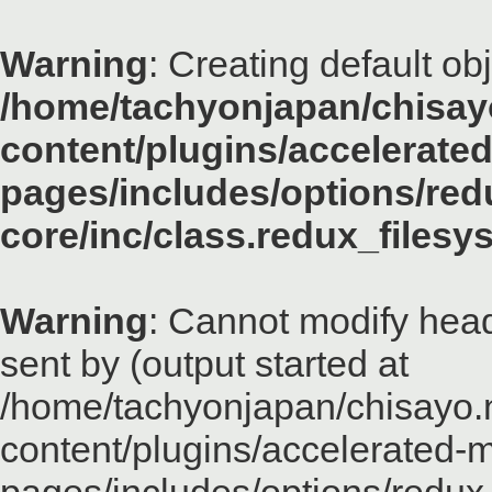
Warning
: Creating default ob
/home/tachyonjapan/chisayo
content/plugins/accelerated
pages/includes/options/red
core/inc/class.redux_files
Warning
: Cannot modify head
sent by (output started at
/home/tachyonjapan/chisayo.n
content/plugins/accelerated-m