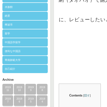
網（タオバオ）で購
水族館
絶景
に、レビューしたい
檸波市
留学
中国語学留学
便利な中国語
華南師範大学
自己紹介
Archive
2019
2019
2019
2019
11
10
9
8
Contents
[
隠す
]
2019
2019
2019
2019
7
6
5
4