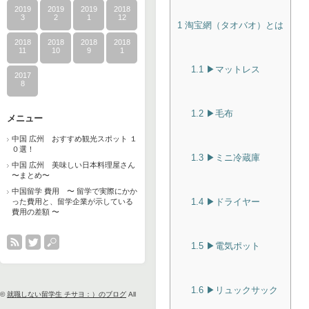
2019
2019
2019
2018
3
2
1
12
1
淘宝網（タオバオ）とは
2018
2018
2018
2018
11
10
9
1
1.1
▶︎マットレス
2017
8
1.2
▶︎毛布
メニュー
中国 広州 おすすめ観光スポット １
０選！
1.3
▶︎ミニ冷蔵庫
中国 広州 美味しい日本料理屋さん
〜まとめ〜
中国留学 費用 〜 留学で実際にかか
1.4
▶︎ドライヤー
った費用と、留学企業が示している
費用の差額 〜
1.5
▶︎電気ポット
1.6
▶︎リュックサック
©
就職しない留学生 チサヨ：）のブログ
All