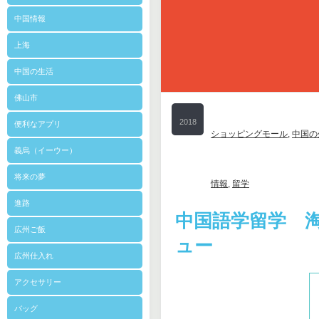
中国情報
上海
中国の生活
佛山市
2018
便利なアプリ
ショッピングモール
,
中国の
10/24
義烏（イーウー）
将来の夢
情報
,
留学
進路
中国語学留学 
広州ご飯
ュー
広州仕入れ
アクセサリー
バッグ