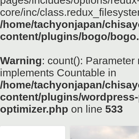
pages/includes/options/redux
core/inc/class.redux_filesyst
/home/tachyonjapan/chisayo
content/plugins/bogo/bogo
Warning
: count(): Parameter 
implements Countable in
/home/tachyonjapan/chisayo
content/plugins/wordpress-
optimizer.php
on line
533