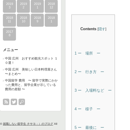
2019
2019
2019
2018
3
2
1
12
2018
2018
2018
2018
11
10
9
1
Contents
[
隠す
]
2017
8
メニュー
1
ー 場所 ー
中国 広州 おすすめ観光スポット １
０選！
中国 広州 美味しい日本料理屋さん
2
ー 行き方 ー
〜まとめ〜
中国留学 費用 〜 留学で実際にかか
った費用と、留学企業が示している
費用の差額 〜
3
ー 入場料など ー
4
ー 様子 ー
©
就職しない留学生 チサヨ：）のブログ
All
5
ー 最後に ー