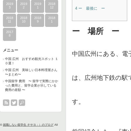
2019
2019
2019
2018
3
2
1
12
4
ー 最後に ー
2018
2018
2018
2018
11
10
9
1
ー 場所 ー
2017
8
メニュー
中国広州にある、電
中国 広州 おすすめ観光スポット １
０選！
中国 広州 美味しい日本料理屋さん
〜まとめ〜
は、広州地下鉄の駅
中国留学 費用 〜 留学で実際にかか
った費用と、留学企業が示している
費用の差額 〜
す。
©
就職しない留学生 チサヨ：）のブログ
All