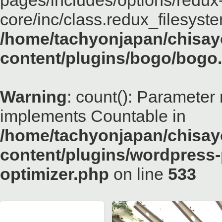
pages/includes/options/redux
core/inc/class.redux_filesyst
/home/tachyonjapan/chisayo
content/plugins/bogo/bogo
Warning
: count(): Parameter 
implements Countable in
/home/tachyonjapan/chisayo
content/plugins/wordpress-
optimizer.php
on line
533