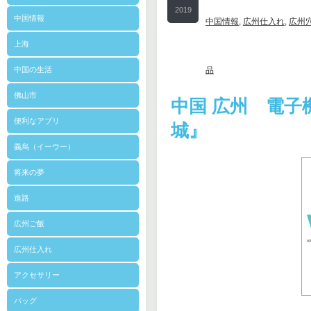
2019
中国情報
中国情報
,
広州仕入れ
,
広州
1/7
上海
中国の生活
品
佛山市
中国 広州 電子
便利なアプリ
城』
義烏（イーウー）
将来の夢
進路
広州ご飯
広州仕入れ
アクセサリー
バッグ