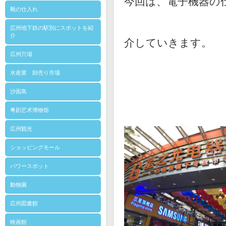
今回は、電子機器の
靴の仕入れ
広州地下鉄の駅別にスポットを紹
介
介していきます。
広州穴場
水産業 卸売り市場
沙面島
粤剧艺术博物馆
広州観光
ショッピングモール
パワースポット
動物園
広州図書館
映画館