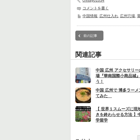
chisayo1034
コメントを書く
中国情報
,
広州仕入れ
,
広州穴場
,
前の記事
関連記事
中国 広州 アクセサリ
場『華南国際小商品城
う！
中国 広州で 博多ラーメ
てみた
【 世界１スムーズに現
きを終わらせる方法 】
学留学