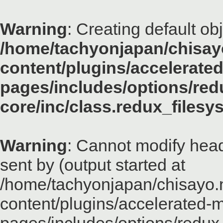
Warning
: Creating default ob
/home/tachyonjapan/chisayo
content/plugins/accelerated
pages/includes/options/red
core/inc/class.redux_files
Warning
: Cannot modify head
sent by (output started at
/home/tachyonjapan/chisayo.n
content/plugins/accelerated-m