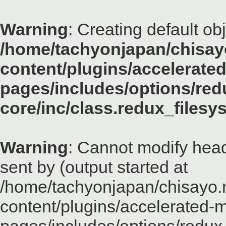
Warning
: Creating default ob
/home/tachyonjapan/chisayo
content/plugins/accelerated
pages/includes/options/red
core/inc/class.redux_files
Warning
: Cannot modify head
sent by (output started at
/home/tachyonjapan/chisayo.n
content/plugins/accelerated-m