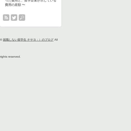
った費用と、留学企業が示している
費用の差額 〜
©
就職しない留学生 チサヨ：）のブログ
All
rights reserved.