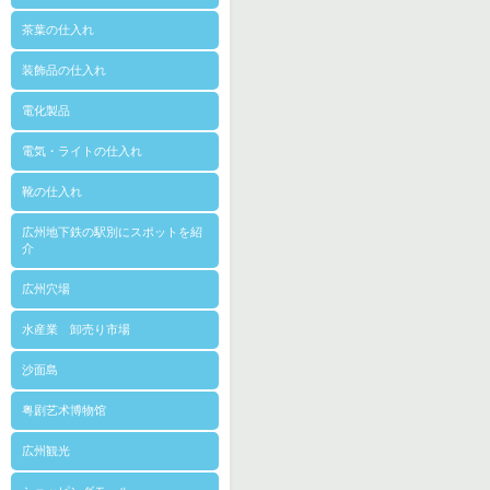
茶葉の仕入れ
装飾品の仕入れ
電化製品
電気・ライトの仕入れ
靴の仕入れ
広州地下鉄の駅別にスポットを紹
介
広州穴場
水産業 卸売り市場
沙面島
粤剧艺术博物馆
広州観光