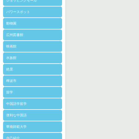
ショッピングモール
パワースポット
動物園
広州図書館
映画館
水族館
絶景
檸波市
留学
中国語学留学
便利な中国語
華南師範大学
自己紹介