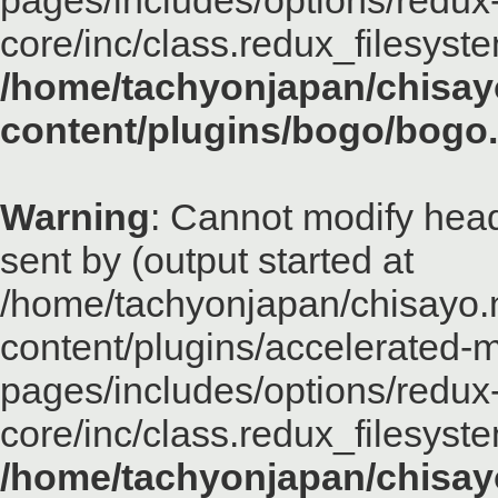
pages/includes/options/redux
core/inc/class.redux_filesyst
/home/tachyonjapan/chisayo
content/plugins/bogo/bogo
Warning
: Cannot modify head
sent by (output started at
/home/tachyonjapan/chisayo.n
content/plugins/accelerated-m
pages/includes/options/redux
core/inc/class.redux_filesyst
/home/tachyonjapan/chisayo