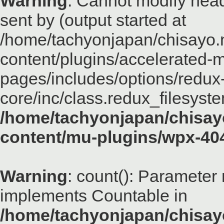
Warning
: Cannot modify head
sent by (output started at
/home/tachyonjapan/chisayo.n
content/plugins/accelerated-m
pages/includes/options/redux
core/inc/class.redux_filesyst
/home/tachyonjapan/chisayo
content/mu-plugins/wpx-40
Warning
: count(): Parameter 
implements Countable in
/home/tachyonjapan/chisayo