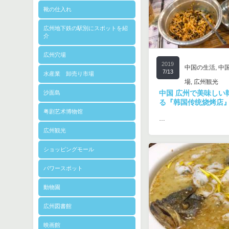
靴の仕入れ
広州地下鉄の駅別にスポットを紹
介
広州穴場
2019
中国の生活
,
中
7/13
水産業 卸売り市場
場
,
広州観光
中国 広州で美味しい
沙面島
る『韩国传统烧烤店
粤剧艺术博物馆
…
広州観光
ショッピングモール
パワースポット
動物園
広州図書館
映画館