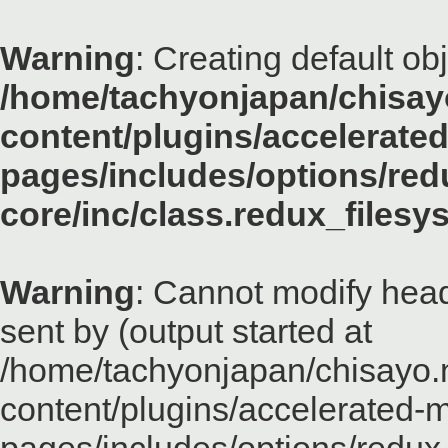
Warning
: Creating default ob
/home/tachyonjapan/chisayo
content/plugins/accelerated
pages/includes/options/red
core/inc/class.redux_files
Warning
: Cannot modify head
sent by (output started at
/home/tachyonjapan/chisayo.n
content/plugins/accelerated-m