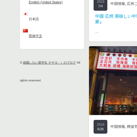
2019
English (United States)
中国情報
,
広州
7/4
中国 広州 美味しい
日本語
家』
…
简体中文
©
就職しない留学生 チサヨ：）のブログ
All
rights reserved.
2019
中国情報
,
檸波
6/26