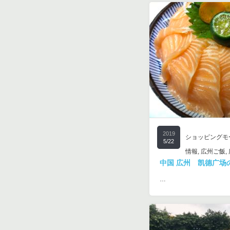
2019
ショッピングモ
5/22
情報
,
広州ご飯
,
中国 広州 凯德广场
…