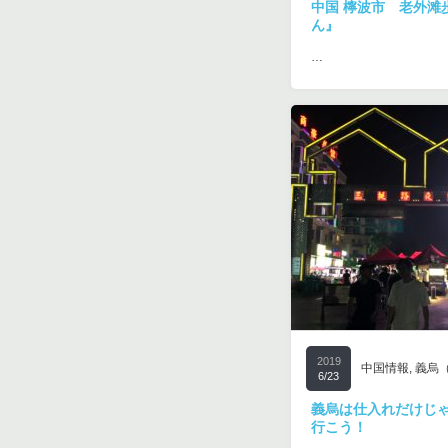
中国 檸波市 老外滩
ん』
…
2019
中国情報
,
義烏
6/23
義烏は仕入れだけじ
行こう！