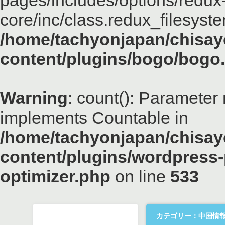
pages/includes/options/redux
core/inc/class.redux_filesyst
/home/tachyonjapan/chisayo
content/plugins/bogo/bogo
Warning
: count(): Parameter 
implements Countable in
/home/tachyonjapan/chisayo
content/plugins/wordpress-
optimizer.php
on line
533
カテゴリー：中国情