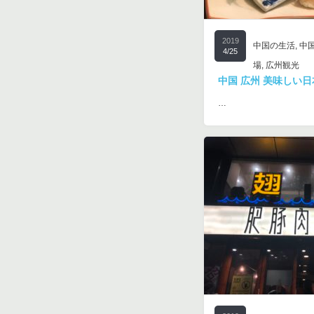
2019
中国の生活
,
中
4/25
場
,
広州観光
中国 広州 美味しい
…