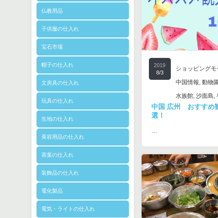
仏教用品
子供服の仕入れ
宝石市場
帽子の仕入れ
2019
ショッピングモ
8/3
中国情報
,
動物
文房具の仕入れ
水族館
,
沙面島
,
玩具の仕入れ
中国 広州 おすすめ
選！
生地の仕入れ
…
美容用品の仕入れ
茶葉の仕入れ
装飾品の仕入れ
電化製品
電気・ライトの仕入れ