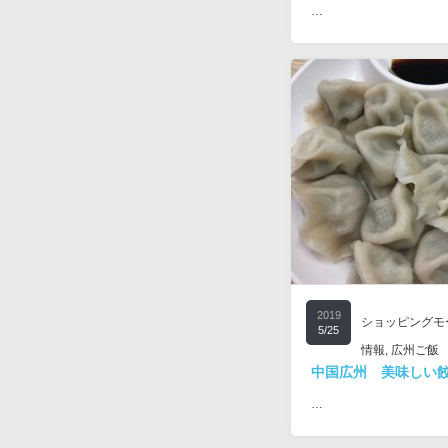
…
2019
ショッピングモ
5/25
情報
,
広州ご飯
中国広州 美味しい
…