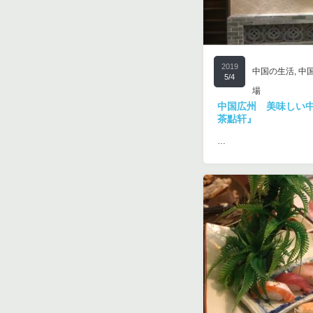
2019
中国の生活
,
中
5/4
場
中国広州 美味しい
茶點轩』
…