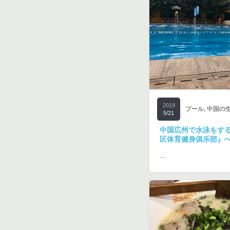
2019
プール
,
中国の
5/21
中国広州で水泳をす
区体育健身俱乐部』
…