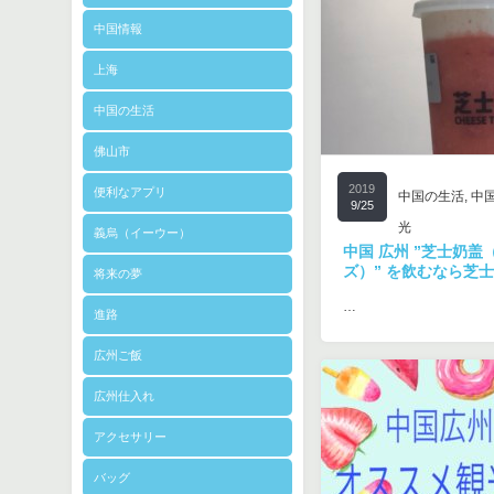
中国情報
上海
中国の生活
佛山市
2019
便利なアプリ
中国の生活
,
中
9/25
光
義烏（イーウー）
中国 広州 ”芝士奶
ズ）” を飲むなら芝
将来の夢
…
進路
広州ご飯
広州仕入れ
アクセサリー
バッグ