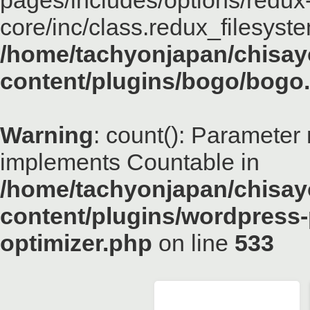
pages/includes/options/redux
core/inc/class.redux_filesyst
/home/tachyonjapan/chisayo
content/plugins/bogo/bogo
Warning
: count(): Parameter 
implements Countable in
/home/tachyonjapan/chisayo
content/plugins/wordpress-
optimizer.php
on line
533