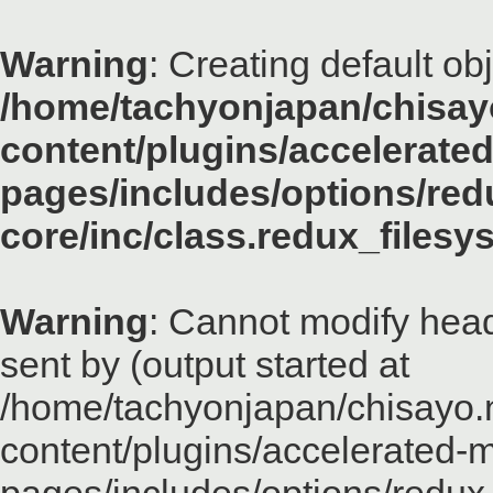
Warning
: Creating default ob
/home/tachyonjapan/chisayo
content/plugins/accelerated
pages/includes/options/red
core/inc/class.redux_files
Warning
: Cannot modify head
sent by (output started at
/home/tachyonjapan/chisayo.n
content/plugins/accelerated-m