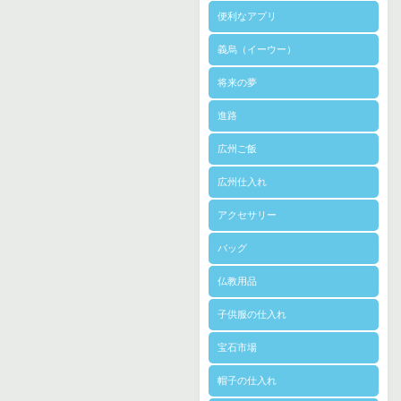
便利なアプリ
義烏（イーウー）
将来の夢
進路
広州ご飯
広州仕入れ
アクセサリー
バッグ
仏教用品
子供服の仕入れ
宝石市場
帽子の仕入れ