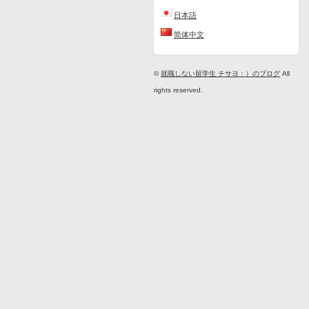
日本語
简体中文
©
就職しない留学生 チサヨ：）のブログ
All
rights reserved.