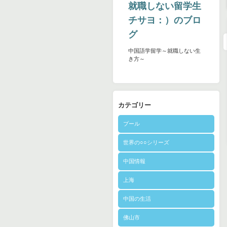
就職しない留学生
チサヨ：）のブロ
グ
中国語学留学～就職しない生
き方～
カテゴリー
プール
世界の○○シリーズ
中国情報
上海
中国の生活
佛山市