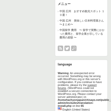
メニュー
中国 広州 おすすめ観光スポット １
０選！
中国 広州 美味しい日本料理屋さん
〜まとめ〜
中国留学 費用 〜 留学で実際にかか
った費用と、留学企業が示している
費用の差額 〜
language
Warning
: An unexpected error
occurred. Something may be wrong
with WordPress.org or this server’s
configuration. If you continue to have
problems, please try the
support
forums
. (WordPress could not
establish a secure connection to
WordPress.org. Please contact your
server administrator.) in
/home/tachyonjapan/chisayo.net/public
admin/includes/translation-
install.php
on line
65
English (United States)