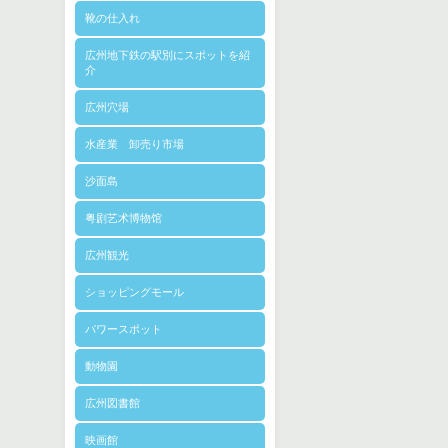
靴の仕入れ
広州地下鉄の駅別にスポットを紹
介
広州穴場
水産業 卸売り市場
沙面島
粤剧艺术博物馆
広州観光
ショッピングモール
パワースポット
動物園
広州図書館
映画館