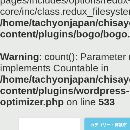
pages/includes/options/redux
core/inc/class.redux_filesyst
/home/tachyonjapan/chisayo
content/plugins/bogo/bogo
Warning
: count(): Parameter 
implements Countable in
/home/tachyonjapan/chisayo
content/plugins/wordpress-
optimizer.php
on line
533
カテゴリー：檸波市