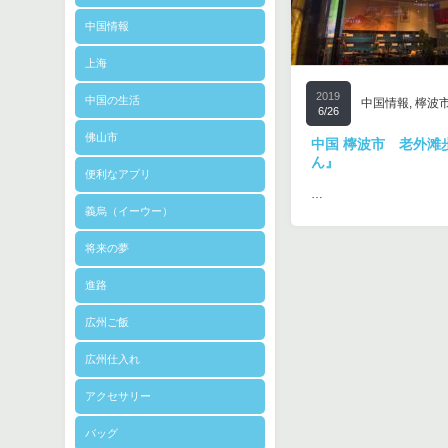
中国情報
上海
2019
中国の生活
中国情報
,
檸波
6/26
佛山市
中国 檸波市 老外滩
ん』
便利なアプリ
…
義烏（イーウー）
将来の夢
進路
広州ご飯
広州仕入れ
アクセサリー
バッグ