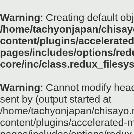
Warning
: Creating default ob
/home/tachyonjapan/chisayo
content/plugins/accelerated
pages/includes/options/red
core/inc/class.redux_files
Warning
: Cannot modify head
sent by (output started at
/home/tachyonjapan/chisayo.n
content/plugins/accelerated-m